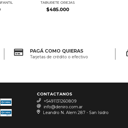
NFANTIL
TABURETE OREJAS
0
$485.000
PAGÁ COMO QUIERAS
Tarjetas de crédito o efectivo
CONTACTANOS
+5491131260809
info@deniro.com.ar
Leandro N. Alem 287 - San Isidro