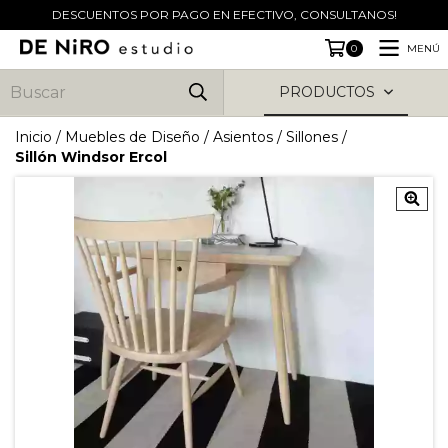
DESCUENTOS POR PAGO EN EFECTIVO, CONSULTANOS!
MENÚ
0
PRODUCTOS
Inicio
/
Muebles de Diseño
/
Asientos
/
Sillones
/
Sillón Windsor Ercol